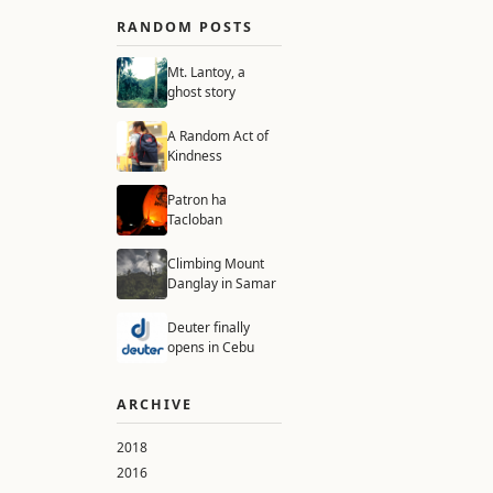
RANDOM POSTS
Mt. Lantoy, a
ghost story
A Random Act of
Kindness
Patron ha
Tacloban
Climbing Mount
Danglay in Samar
Deuter finally
opens in Cebu
ARCHIVE
2018
2016