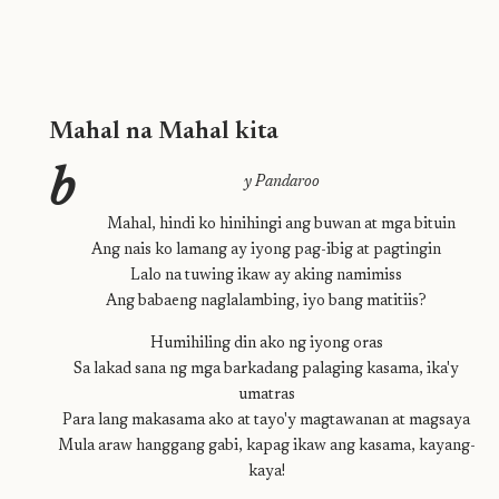
Mahal na Mahal kita
b
y Pandaroo
Mahal, hindi ko hinihingi ang buwan at mga bituin
Ang nais ko lamang ay iyong pag-ibig at pagtingin
Lalo na tuwing ikaw ay aking namimiss
Ang babaeng naglalambing, iyo bang matitiis?
Humihiling din ako ng iyong oras
Sa lakad sana ng mga barkadang palaging kasama, ika'y
umatras
Para lang makasama ako at tayo'y magtawanan at magsaya
Mula araw hanggang gabi, kapag ikaw ang kasama, kayang-
kaya!