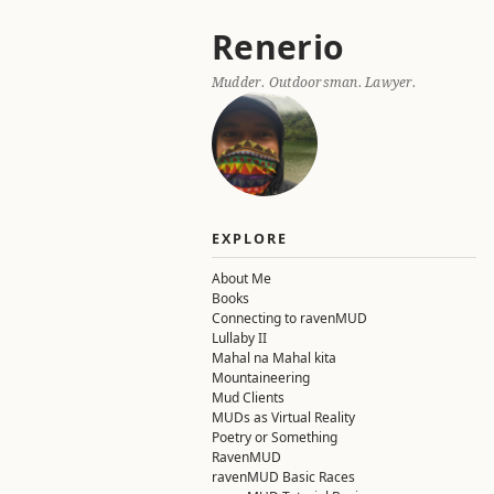
Skip
Renerio
to
content
Mudder. Outdoorsman. Lawyer.
EXPLORE
About Me
Books
Connecting to ravenMUD
Lullaby II
Mahal na Mahal kita
Mountaineering
Mud Clients
MUDs as Virtual Reality
Poetry or Something
RavenMUD
ravenMUD Basic Races