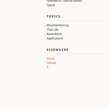
ravenMUD Tutorial Basics
Space
TOPICS
Mountaineering
That Life
RavenMUD
Applications
ELSEWHERE
Email
GitHub
X