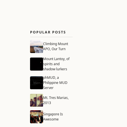
POPULAR POSTS
Climbing Mount
APO, Our Turn
Mount Lantoy, of
spirits and
shadow lurkers
phMUD, a
Philippine MUD
Server
Mt. Tres Marias,
2013
Singapore Is
Awesome